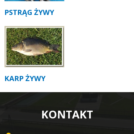
PSTRĄG ŻYWY
KARP ŻYWY
KONTAKT